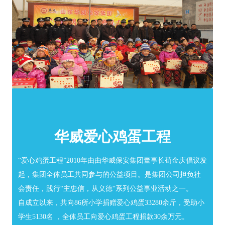
华威爱心鸡蛋工程
“爱心鸡蛋工程”2010年由由华威保安集团董事长荀金庆倡议发
起，集团全体员工共同参与的公益项目。是集团公司担负社
会责任，践行“主忠信，从义德“系列公益事业活动之一。
自成立以来，共向86所小学捐赠爱心鸡蛋33280余斤，受助小
学生5130名 ，全体员工向爱心鸡蛋工程捐款30余万元。