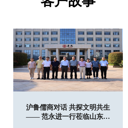
客户故事
沪鲁儒商对话 共探文明共生
—— 范永进一行莅临山东华
威保安集团参访交流