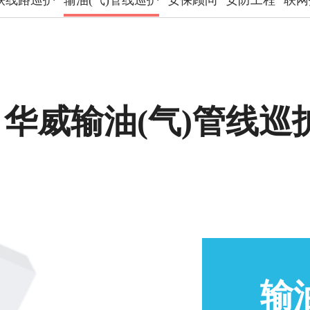
铁线路巡护
输油(气)管线巡护
安保顾问
安防工程
联网
华威输油(气)管线巡
输